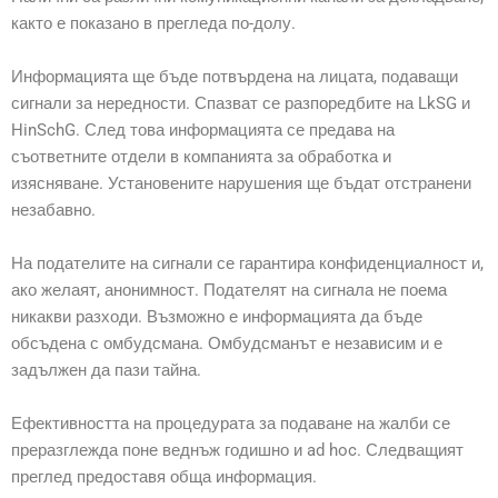
както е показано в прегледа по-долу.
Информацията ще бъде потвърдена на лицата, подаващи
сигнали за нередности. Спазват се разпоредбите на LkSG и
HinSchG. След това информацията се предава на
съответните отдели в компанията за обработка и
изясняване. Установените нарушения ще бъдат отстранени
незабавно.
На подателите на сигнали се гарантира конфиденциалност и,
ако желаят, анонимност. Подателят на сигнала не поема
никакви разходи. Възможно е информацията да бъде
обсъдена с омбудсмана. Омбудсманът е независим и е
задължен да пази тайна.
Ефективността на процедурата за подаване на жалби се
преразглежда поне веднъж годишно и ad hoc. Следващият
преглед предоставя обща информация.