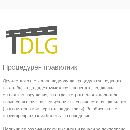
FAQ COMPLIANCE-
UNTERSUCHUNGEN
Процедурен правилник
Дружеството е създало подходяща процедура за подаване
на жалби, за да даде възможност на лицата, подаващи
сигнали за нарушения, и на трети страни да докладват за
нарушения и рискове, свързани със спазването на правилата
(включително във веригата за доставки). За обяснение се
прави препратка към Кодекса за поведение.
Налични са различни комуникационни канали за докладване,