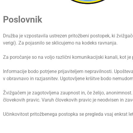
Poslovnik
Družba je vzpostavila ustrezen pritožbeni postopek, ki žvižga
verigi). Za pojasnilo se sklicujemo na kodeks ravnanja.
Za poročanje so na voljo različni komunikacijski kanali, kot j
Informacije bodo potrjene prijaviteljem nepravilnosti. Upošte
v obravnavo in razjasnitev. Ugotovljene kršitve bodo nemudom
Žvižgačem je zagotovljena zaupnost in, če želijo, anonimnost
človekovih pravic. Varuh človekovih pravic je neodvisen in za
Učinkovitost pritožbenega postopka se pregleda vsaj enkrat le