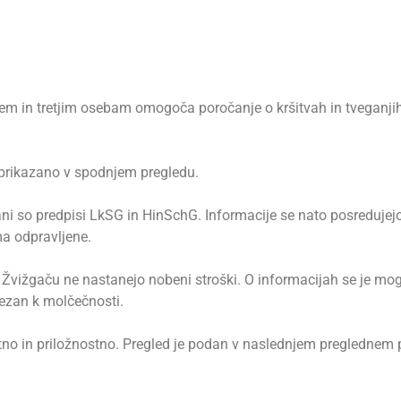
čem in tretjim osebam omogoča poročanje o kršitvah in tveganjih
e prikazano v spodnjem pregledu.
vani so predpisi LkSG in HinSchG. Informacije se nato posreduje
a odpravljene.
. Žvižgaču ne nastanejo nobeni stroški. O informacijah se je m
vezan k molčečnosti.
tno in priložnostno. Pregled je podan v naslednjem preglednem p