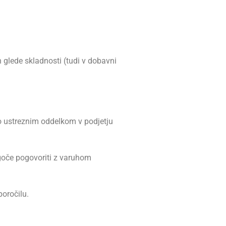
 glede skladnosti (tudi v dobavni
jo ustreznim oddelkom v podjetju
ogoče pogovoriti z varuhom
oročilu.