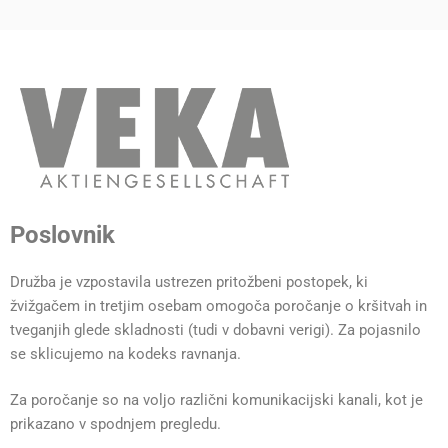
FAQ COMPLIANCE-
UNTERSUCHUNGEN
Poslovnik
Družba je vzpostavila ustrezen pritožbeni postopek, ki
žvižgačem in tretjim osebam omogoča poročanje o kršitvah in
tveganjih glede skladnosti (tudi v dobavni verigi). Za pojasnilo
se sklicujemo na kodeks ravnanja.
Za poročanje so na voljo različni komunikacijski kanali, kot je
prikazano v spodnjem pregledu.